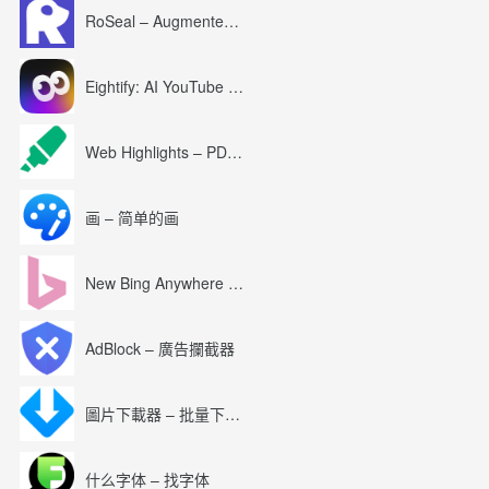
RoSeal – Augmented Roblox Experience
Eightify: AI YouTube Summary with ChatGPT
Web Highlights – PDF & Web Highlighter
画 – 简单的画
New Bing Anywhere (Bing Chat GPT-4)
AdBlock – 廣告攔截器
圖片下載器 – 批量下載圖片
什么字体 – 找字体