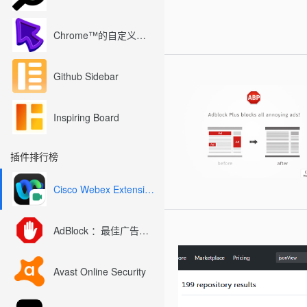
Chrome™的自定义光标
Github Sidebar
Inspiring Board
插件排行榜
Cisco Webex Extension
AdBlock ：最佳广告拦截工具
Avast Online Security