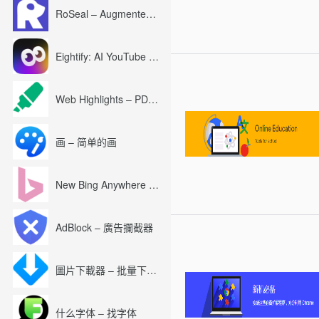
RoSeal – Augmented Roblox Experience
Eightify: AI YouTube Summary with ChatGPT
Web Highlights – PDF & Web Highlighter
画 – 简单的画
New Bing Anywhere (Bing Chat GPT-4)
AdBlock – 廣告攔截器
圖片下載器 – 批量下載圖片
什么字体 – 找字体