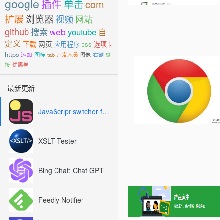
google
插件
单击
com
扩展
浏览器
视频
网站
github
搜索
web
youtube
自
定义
下载
网页
应用程序
css
选项卡
https
添加
图标
tab
开发人员
图像
右键
链
接
优惠券
最新更新
JavaScript switcher for SEO and development
XSLT Tester
Bing Chat: Chat GPT
Feedly Notifier