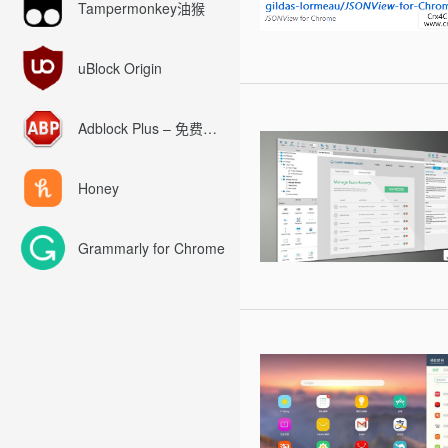
Tampermonkey油猴
uBlock Origin
Adblock Plus – 免费的广告拦截器
Honey
Grammarly for Chrome