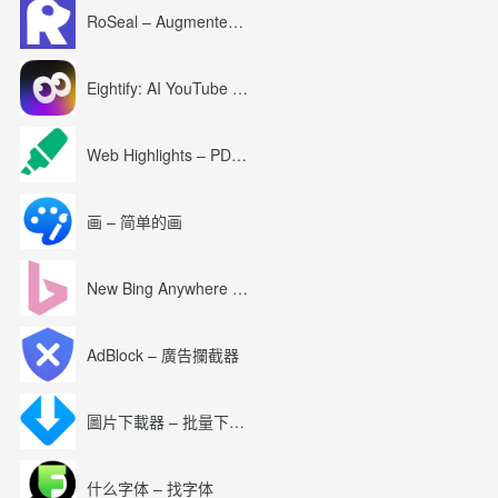
RoSeal – Augmented Roblox Experience
Eightify: AI YouTube Summary with ChatGPT
Web Highlights – PDF & Web Highlighter
画 – 简单的画
New Bing Anywhere (Bing Chat GPT-4)
AdBlock – 廣告攔截器
圖片下載器 – 批量下載圖片
什么字体 – 找字体