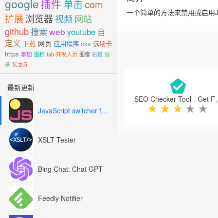
google
插件
单击
com
一个简单的方法来禁用或启用Jav
扩展
浏览器
视频
网站
github
搜索
web
youtube
自
定义
下载
网页
应用程序
css
选项卡
https
添加
图标
tab
开发人员
图像
右键
链
接
优惠券
Previous
最新更新
SEO Checker Too
★
★
★
★
★
JavaScript switcher for SEO and development
XSLT Tester
Bing Chat: Chat GPT
Feedly Notifier