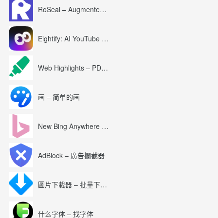
RoSeal – Augmented Roblox Experience
Eightify: AI YouTube Summary with ChatGPT
Web Highlights – PDF & Web Highlighter
画 – 简单的画
New Bing Anywhere (Bing Chat GPT-4)
AdBlock – 廣告攔截器
圖片下載器 – 批量下載圖片
什么字体 – 找字体