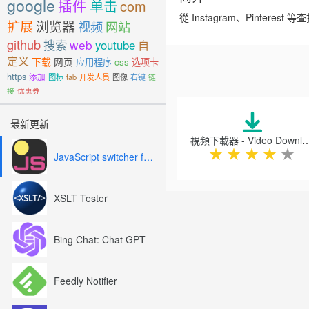
google
插件
单击
com
從 Instagram、Pinte
扩展
浏览器
视频
网站
github
搜索
web
youtube
自
定义
下载
网页
应用程序
css
选项卡
https
添加
图标
tab
开发人员
图像
右键
链
接
优惠券
Previous
最新更新
視頻下載器 - Video Dow
★
★
★
★
★
JavaScript switcher for SEO and development
XSLT Tester
Bing Chat: Chat GPT
Feedly Notifier