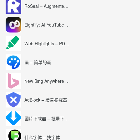
RoSeal – Augmented Roblox Experience
Eightify: AI YouTube Summary with ChatGPT
Web Highlights – PDF & Web Highlighter
画 – 简单的画
New Bing Anywhere (Bing Chat GPT-4)
AdBlock – 廣告攔截器
圖片下載器 – 批量下載圖片
什么字体 – 找字体