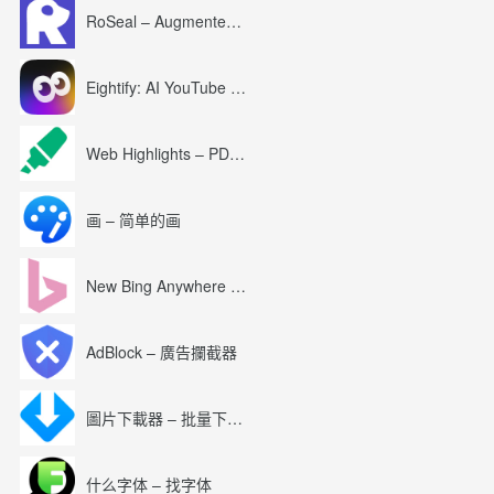
RoSeal – Augmented Roblox Experience
Eightify: AI YouTube Summary with ChatGPT
Web Highlights – PDF & Web Highlighter
画 – 简单的画
New Bing Anywhere (Bing Chat GPT-4)
AdBlock – 廣告攔截器
圖片下載器 – 批量下載圖片
什么字体 – 找字体