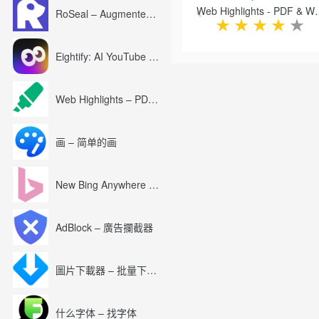
Web Highlights -
RoSeal – Augmented Roblox Experience
★
★
★
★
★
Eightify: AI YouTube Summary with ChatGPT
Web Highlights – PDF & Web Highlighter
画 – 简单的画
New Bing Anywhere (Bing Chat GPT-4)
AdBlock – 廣告攔截器
圖片下載器 – 批量下載圖片
什么字体 – 找字体