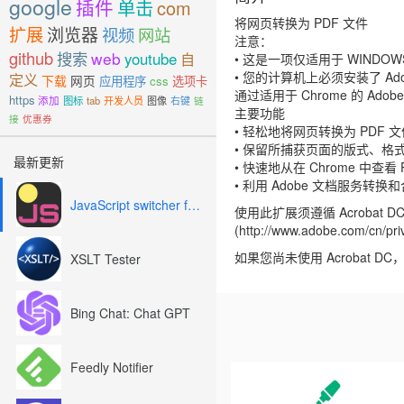
google
插件
单击
com
将网页转换为 PDF 文件
扩展
浏览器
视频
网站
注意：
github
搜索
web
youtube
自
• 这是一项仅适用于 WINDOW
• 您的计算机上必须安装了 Adobe A
定义
下载
网页
应用程序
css
选项卡
通过适用于 Chrome 的 A
https
添加
图标
tab
开发人员
图像
右键
链
主要功能
接
优惠券
• 轻松地将网页转换为 PDF
• 保留所捕获页面的版式、格式和链接
最新更新
• 快速地从在 Chrome 中查看
• 利用 Adobe 文档服务转
JavaScript switcher for SEO and development
使用此扩展须遵循 Acrobat DC 最终
(http://www.adobe.com/cn/pri
如果您尚未使用 Acrobat DC，则可
XSLT Tester
Bing Chat: Chat GPT
Feedly Notifier
Previous