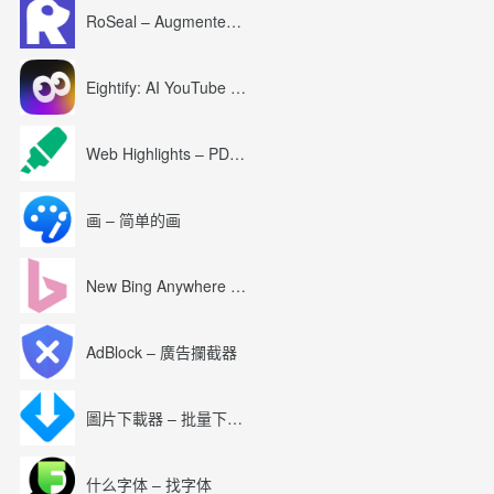
RoSeal – Augmented Roblox Experience
Eightify: AI YouTube Summary with ChatGPT
Web Highlights – PDF & Web Highlighter
画 – 简单的画
New Bing Anywhere (Bing Chat GPT-4)
AdBlock – 廣告攔截器
圖片下載器 – 批量下載圖片
什么字体 – 找字体