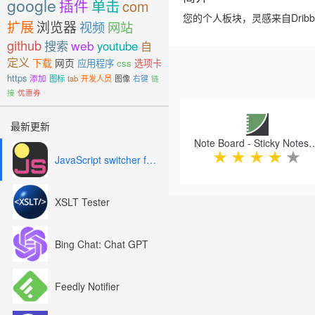
google
插件
单击
com
您的个人板块，灵感来自Dribbbl
扩展
浏览器
视频
网站
github
搜索
web
youtube
自
定义
下载
网页
应用程序
css
选项卡
https
添加
图标
tab
开发人员
图像
右键
链
接
优惠券
Previous
最新更新
Note Board - Stick
★
★
★
★
★
JavaScript switcher for SEO and development
XSLT Tester
Bing Chat: Chat GPT
Feedly Notifier