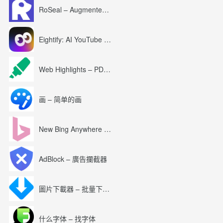
RoSeal – Augmented Roblox Experience
Eightify: AI YouTube Summary with ChatGPT
Web Highlights – PDF & Web Highlighter
画 – 简单的画
New Bing Anywhere (Bing Chat GPT-4)
AdBlock – 廣告攔截器
圖片下載器 – 批量下載圖片
什么字体 – 找字体