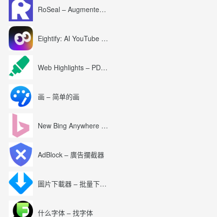
RoSeal – Augmented Roblox Experience
Eightify: AI YouTube Summary with ChatGPT
Web Highlights – PDF & Web Highlighter
画 – 简单的画
New Bing Anywhere (Bing Chat GPT-4)
AdBlock – 廣告攔截器
圖片下載器 – 批量下載圖片
什么字体 – 找字体