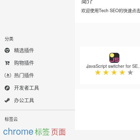
简介
欢迎使用Tech SEO的快速点击网
分类
Previous
精选插件
购物插件
JavaScript switcher f
★
★
★
★
★
热门插件
开发者工具
办公工具
标签云
chrome
标签
页面