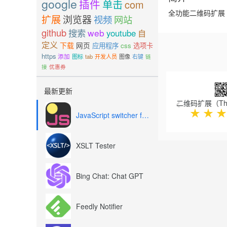
google
插件
单击
com
全功能二维码扩展（
扩展
浏览器
视频
网站
github
搜索
web
youtube
自
定义
下载
网页
应用程序
css
选项卡
https
添加
图标
tab
开发人员
图像
右键
链
接
优惠券
Previous
最新更新
★
★
★
JavaScript switcher for SEO and development
XSLT Tester
Bing Chat: Chat GPT
Feedly Notifier