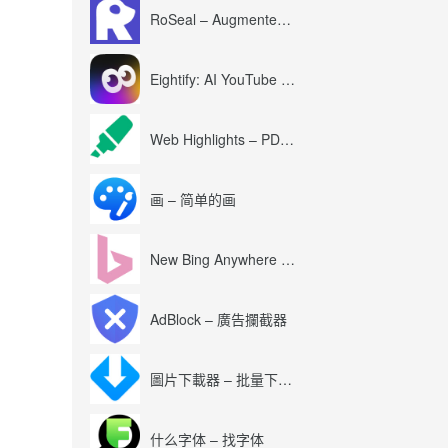
RoSeal – Augmented Roblox Experience
Eightify: AI YouTube Summary with ChatGPT
Web Highlights – PDF & Web Highlighter
画 – 简单的画
New Bing Anywhere (Bing Chat GPT-4)
AdBlock – 廣告攔截器
圖片下載器 – 批量下載圖片
什么字体 – 找字体