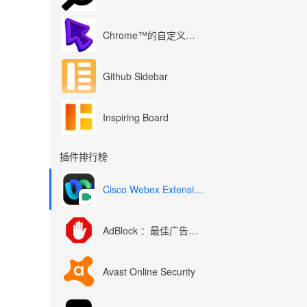
Chrome™的自定义光标
Github Sidebar
Inspiring Board
插件排行榜
Cisco Webex Extension
AdBlock ：最佳广告拦截工具
Avast Online Security