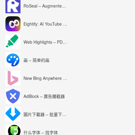
RoSeal – Augmented Roblox Experience
Eightify: AI YouTube Summary with ChatGPT
Web Highlights – PDF & Web Highlighter
画 – 简单的画
New Bing Anywhere (Bing Chat GPT-4)
AdBlock – 廣告攔截器
圖片下載器 – 批量下載圖片
什么字体 – 找字体