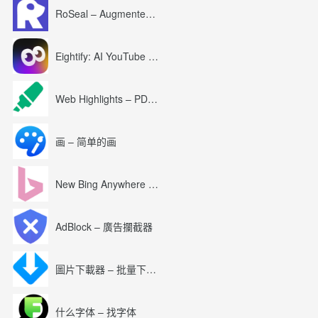
RoSeal – Augmented Roblox Experience
Eightify: AI YouTube Summary with ChatGPT
Web Highlights – PDF & Web Highlighter
画 – 简单的画
New Bing Anywhere (Bing Chat GPT-4)
AdBlock – 廣告攔截器
圖片下載器 – 批量下載圖片
什么字体 – 找字体