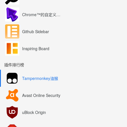
Chrome™的自定义光标
Github Sidebar
Inspiring Board
插件排行榜
Tampermonkey油猴
Avast Online Security
uBlock Origin