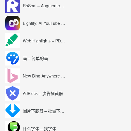
RoSeal – Augmented Roblox Experience
Eightify: AI YouTube Summary with ChatGPT
Web Highlights – PDF & Web Highlighter
画 – 简单的画
New Bing Anywhere (Bing Chat GPT-4)
AdBlock – 廣告攔截器
圖片下載器 – 批量下載圖片
什么字体 – 找字体