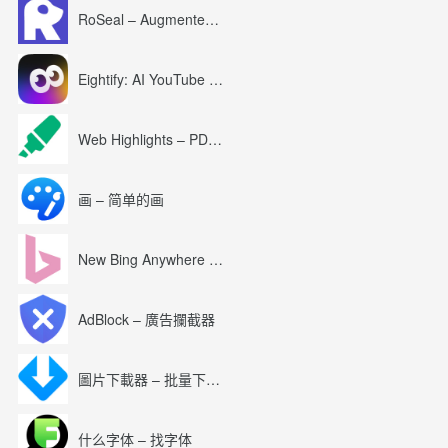
RoSeal – Augmented Roblox Experience
Eightify: AI YouTube Summary with ChatGPT
Web Highlights – PDF & Web Highlighter
画 – 简单的画
New Bing Anywhere (Bing Chat GPT-4)
AdBlock – 廣告攔截器
圖片下載器 – 批量下載圖片
什么字体 – 找字体