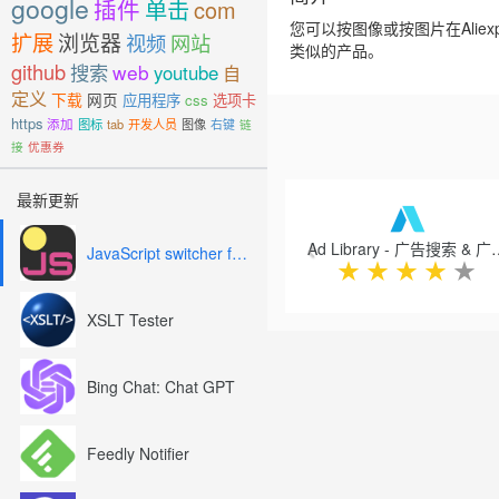
google
插件
单击
com
您可以按图像或按图片在Alie
扩展
浏览器
视频
网站
类似的产品。
github
搜索
web
youtube
自
定义
下载
网页
应用程序
css
选项卡
https
添加
图标
tab
开发人员
图像
右键
链
接
优惠券
Previous
最新更新
Ad Library - 
JavaScript switcher for SEO and development
★
★
★
★
★
XSLT Tester
Bing Chat: Chat GPT
Feedly Notifier