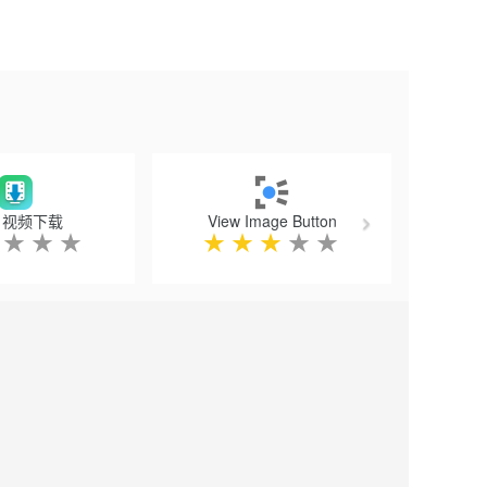
Next
a 视频下载
View Image Button
★
★
★
★
★
★
★
★