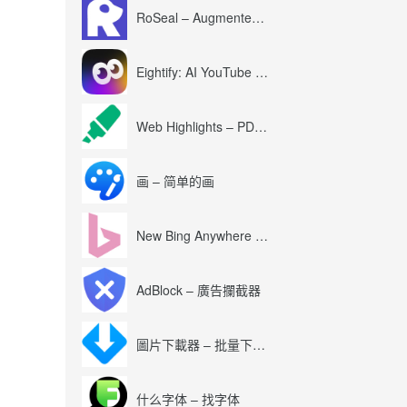
RoSeal – Augmented Roblox Experience
Eightify: AI YouTube Summary with ChatGPT
Web Highlights – PDF & Web Highlighter
画 – 简单的画
New Bing Anywhere (Bing Chat GPT-4)
AdBlock – 廣告攔截器
圖片下載器 – 批量下載圖片
什么字体 – 找字体