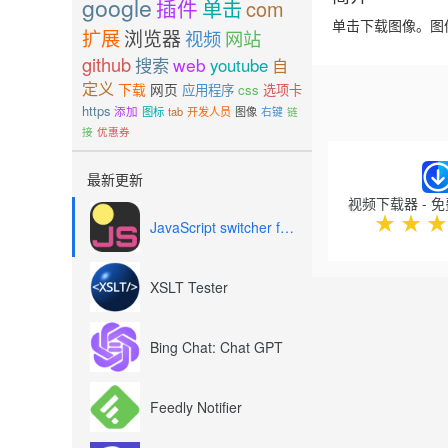
google
插件
单击
com
单击下载图像。图像
扩展
浏览器
视频
网站
github
搜索
web
youtube
自
定义
下载
网页
应用程序
css
选项卡
https
添加
图标
tab
开发人员
图像
右键
链
接
优惠券
Previous
最新更新
★
★
★
JavaScript switcher for SEO and development
XSLT Tester
Bing Chat: Chat GPT
Feedly Notifier