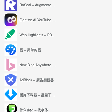
RoSeal – Augmented Roblox Experience
Eightify: AI YouTube Summary with ChatGPT
Web Highlights – PDF & Web Highlighter
画 – 简单的画
New Bing Anywhere (Bing Chat GPT-4)
AdBlock – 廣告攔截器
圖片下載器 – 批量下載圖片
什么字体 – 找字体