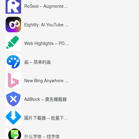
RoSeal – Augmented Roblox Experience
Eightify: AI YouTube Summary with ChatGPT
Web Highlights – PDF & Web Highlighter
画 – 简单的画
New Bing Anywhere (Bing Chat GPT-4)
AdBlock – 廣告攔截器
圖片下載器 – 批量下載圖片
什么字体 – 找字体