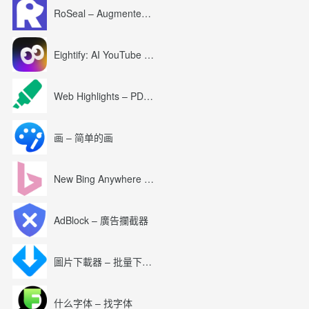
RoSeal – Augmented Roblox Experience
Eightify: AI YouTube Summary with ChatGPT
Web Highlights – PDF & Web Highlighter
画 – 简单的画
New Bing Anywhere (Bing Chat GPT-4)
AdBlock – 廣告攔截器
圖片下載器 – 批量下載圖片
什么字体 – 找字体