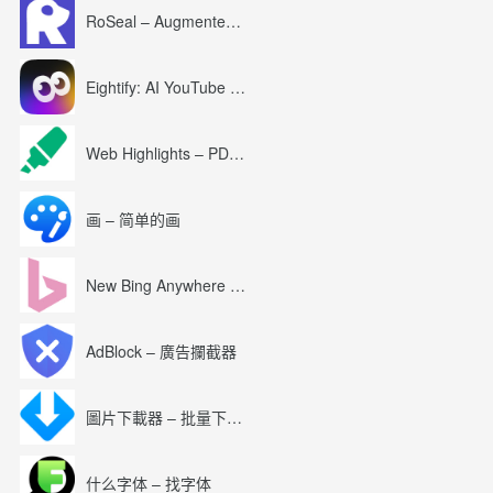
RoSeal – Augmented Roblox Experience
Eightify: AI YouTube Summary with ChatGPT
Web Highlights – PDF & Web Highlighter
画 – 简单的画
New Bing Anywhere (Bing Chat GPT-4)
AdBlock – 廣告攔截器
圖片下載器 – 批量下載圖片
什么字体 – 找字体