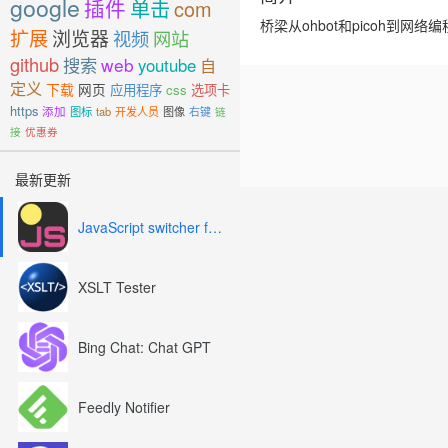
google
插件
单击
com
桥梁从ohbot和picoh到网络
扩展
浏览器
视频
网站
github
搜索
web
youtube
自
定义
下载
网页
应用程序
css
选项卡
https
添加
图标
tab
开发人员
图像
右键
链
接
优惠券
最新更新
JavaScript switcher for SEO and development
XSLT Tester
Bing Chat: Chat GPT
Feedly Notifier