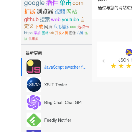
google
插件
单击
com
通过与您的网站进行交
扩展
浏览器
视频
网站
github
搜索
web
youtube
自
定义
下载
网页
应用程序
css
选项卡
https
添加
图标
tab
开发人员
图像
右键
链
接
优惠券
Previous
最新更新
JSON 
★
★
★
JavaScript switcher for SEO and development
XSLT Tester
Bing Chat: Chat GPT
Feedly Notifier