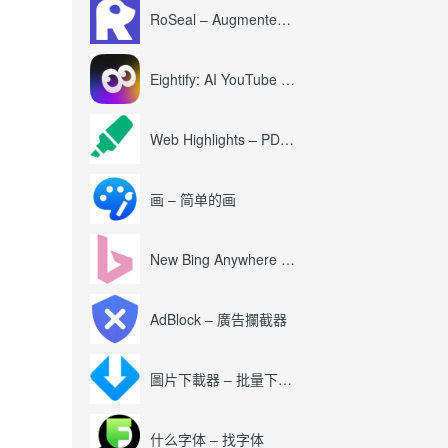
RoSeal – Augmented Roblox Experience
Eightify: AI YouTube Summary with ChatGPT
Web Highlights – PDF & Web Highlighter
画 – 简单的画
New Bing Anywhere (Bing Chat GPT-4)
AdBlock – 廣告攔截器
圖片下載器 – 批量下載圖片
什么字体 – 找字体