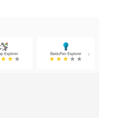
Next
ap Explorer
BaiduPan Explorer
★
★
★
★
★
★
★
★