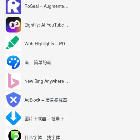
RoSeal – Augmented Roblox Experience
Eightify: AI YouTube Summary with ChatGPT
Web Highlights – PDF & Web Highlighter
画 – 简单的画
New Bing Anywhere (Bing Chat GPT-4)
AdBlock – 廣告攔截器
圖片下載器 – 批量下載圖片
什么字体 – 找字体