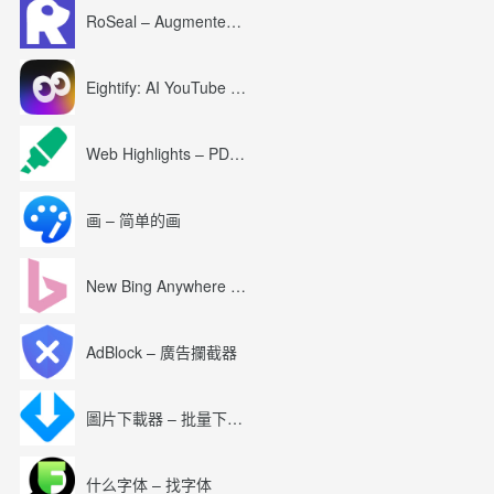
RoSeal – Augmented Roblox Experience
Eightify: AI YouTube Summary with ChatGPT
Web Highlights – PDF & Web Highlighter
画 – 简单的画
New Bing Anywhere (Bing Chat GPT-4)
AdBlock – 廣告攔截器
圖片下載器 – 批量下載圖片
什么字体 – 找字体