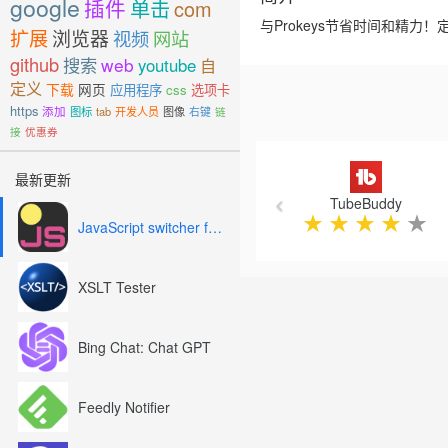
google
插件
单击
com
与Prokeys节省时间和精
扩展
浏览器
视频
网站
github
搜索
web
youtube
自
定义
下载
网页
应用程序
css
选项卡
https
添加
图标
tab
开发人员
图像
右键
链
接
优惠券
Previous
最新更新
TubeBuddy
★
★
★
★
★
JavaScript switcher for SEO and development
XSLT Tester
Bing Chat: Chat GPT
Feedly Notifier