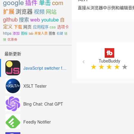
google
插件
单击
com
直接从浏览器中示例和编辑音
扩展
浏览器
视频
网站
github
搜索
web
youtube
自
定义
下载
网页
应用程序
css
选项卡
https
添加
图标
tab
开发人员
图像
右键
链
接
优惠券
Previous
最新更新
TubeBuddy
★
★
★
★
★
JavaScript switcher for SEO and development
XSLT Tester
Bing Chat: Chat GPT
Feedly Notifier