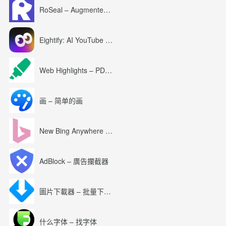
RoSeal – Augmented Roblox Experience
Eightify: AI YouTube Summary with ChatGPT
Web Highlights – PDF & Web Highlighter
画 – 简单的画
New Bing Anywhere (Bing Chat GPT-4)
AdBlock – 廣告攔截器
圖片下載器 – 批量下載圖片
什么字体 – 找字体