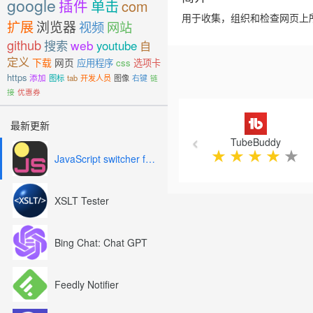
google
插件
单击
com
用于收集，组织和检查网页上
扩展
浏览器
视频
网站
github
搜索
web
youtube
自
定义
下载
网页
应用程序
css
选项卡
https
添加
图标
tab
开发人员
图像
右键
链
接
优惠券
Previous
最新更新
TubeBuddy
★
★
★
★
★
JavaScript switcher for SEO and development
XSLT Tester
Bing Chat: Chat GPT
Feedly Notifier