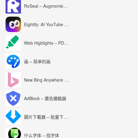
RoSeal – Augmented Roblox Experience
Eightify: AI YouTube Summary with ChatGPT
Web Highlights – PDF & Web Highlighter
画 – 简单的画
New Bing Anywhere (Bing Chat GPT-4)
AdBlock – 廣告攔截器
圖片下載器 – 批量下載圖片
什么字体 – 找字体