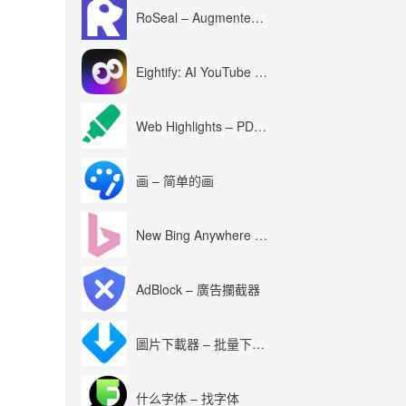
RoSeal – Augmented Roblox Experience
Eightify: AI YouTube Summary with ChatGPT
Web Highlights – PDF & Web Highlighter
画 – 简单的画
New Bing Anywhere (Bing Chat GPT-4)
AdBlock – 廣告攔截器
圖片下載器 – 批量下載圖片
什么字体 – 找字体