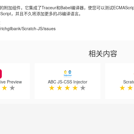
ls的附加组件，它集成了Traceur和Babel编译器，使您可以测试ECMAScr
，LiveScript，并且不久将添加更多的JS编译语言。
：
/richgilbank/Scratch-JS/issues
相关内容
Live Preview
ABC JS-CSS Injector
Scrat
★
★
★
★
★
★
★
★
★