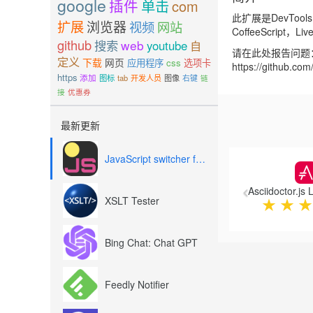
google
插件
单击
com
此扩展是DevToo
扩展
浏览器
视频
网站
CoffeeScript
github
搜索
web
youtube
自
请在此处报告问题
定义
下载
网页
应用程序
css
选项卡
https://github.com
https
添加
图标
tab
开发人员
图像
右键
链
接
优惠券
最新更新
Previous
JavaScript switcher for SEO and development
Asciidoctor.js 
XSLT Tester
★
★
★
Bing Chat: Chat GPT
Feedly Notifier