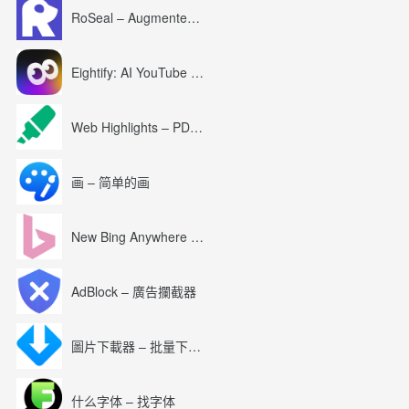
RoSeal – Augmented Roblox Experience
Eightify: AI YouTube Summary with ChatGPT
Web Highlights – PDF & Web Highlighter
画 – 简单的画
New Bing Anywhere (Bing Chat GPT-4)
AdBlock – 廣告攔截器
圖片下載器 – 批量下載圖片
什么字体 – 找字体