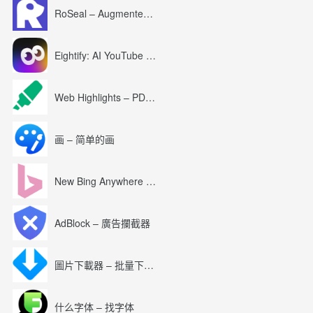
RoSeal – Augmented Roblox Experience
Eightify: AI YouTube Summary with ChatGPT
Web Highlights – PDF & Web Highlighter
画 – 简单的画
New Bing Anywhere (Bing Chat GPT-4)
AdBlock – 廣告攔截器
圖片下載器 – 批量下載圖片
什么字体 – 找字体