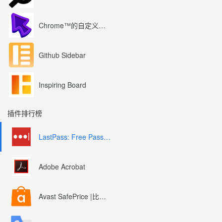
Chrome™的自定义光标
Github Sidebar
Inspiring Board
插件排行榜
LastPass: Free Password Manager
Adobe Acrobat
Avast SafePrice |比较、交易、优惠券