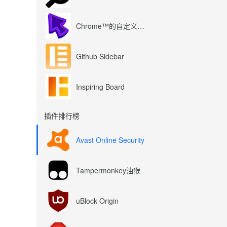
Chrome™的自定义光标
Github Sidebar
Inspiring Board
插件排行榜
Avast Online Security
Tampermonkey油猴
uBlock Origin