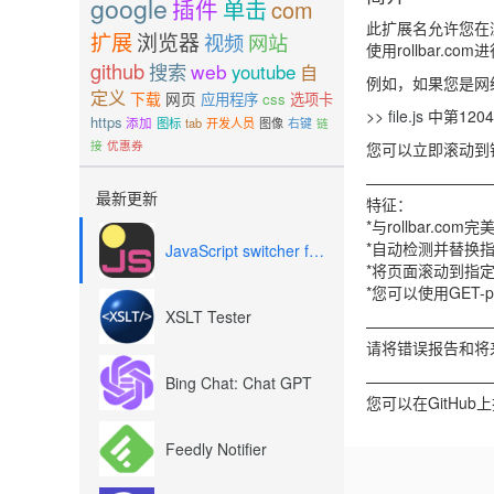
google
插件
单击
com
此扩展名允许您在
扩展
浏览器
视频
网站
使用rollbar.
github
搜索
web
youtube
自
例如，如果您是网
定义
下载
网页
应用程序
css
选项卡
>>
file.js
中第120
https
添加
图标
tab
开发人员
图像
右键
链
接
优惠券
您可以立即滚动到
—————————
最新更新
特征：
*与rollbar.com
*自动检测并替换
JavaScript switcher for SEO and development
*将页面滚动到指
*您可以使用GET-p
XSLT Tester
—————————
请将错误报告和将来版本
—————————
Bing Chat: Chat GPT
您可以在GitHub上扩展
Feedly Notifier