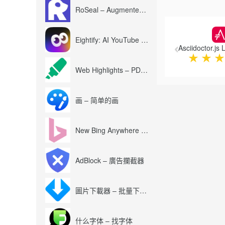
RoSeal – Augmented Roblox Experience
Previous
Eightify: AI YouTube Summary with ChatGPT
Asciidoctor.js 
★
★
★
Web Highlights – PDF & Web Highlighter
画 – 简单的画
New Bing Anywhere (Bing Chat GPT-4)
AdBlock – 廣告攔截器
圖片下載器 – 批量下載圖片
什么字体 – 找字体