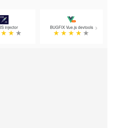
Next
S injector
BUGFIX Vue.js devtools
★
★
★
★
★
★
★
★