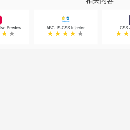
Live Preview
ABC JS-CSS Injector
CSS J
★
★
★
★
★
★
★
★
★