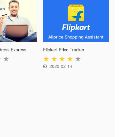
ress Express
Flipkart Price Tracker
★
★
★
★
★
★
★
6
2020-02-14