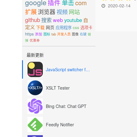
google
插件
单击
com
2020-02-14
扩展
浏览器
视频
网站
github
搜索
web
youtube
自
定义
下载
网页
应用程序
css
选项卡
https
添加
图标
tab
开发人员
图像
右键
链
接
优惠券
最新更新
JavaScript switcher for SEO and development
XSLT Tester
Bing Chat: Chat GPT
Feedly Notifier