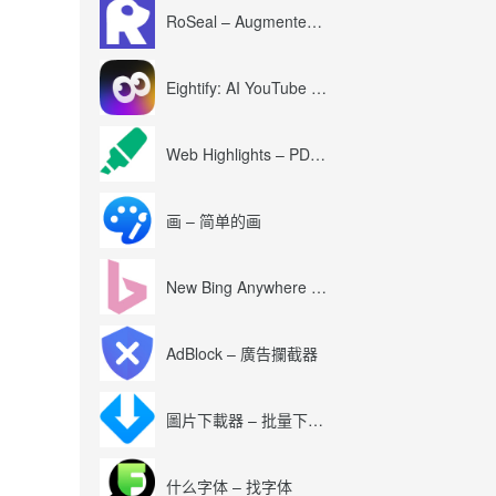
RoSeal – Augmented Roblox Experience
Eightify: AI YouTube Summary with ChatGPT
Web Highlights – PDF & Web Highlighter
画 – 简单的画
New Bing Anywhere (Bing Chat GPT-4)
AdBlock – 廣告攔截器
圖片下載器 – 批量下載圖片
什么字体 – 找字体