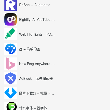
RoSeal – Augmented Roblox Experience
Eightify: AI YouTube Summary with ChatGPT
Web Highlights – PDF & Web Highlighter
画 – 简单的画
New Bing Anywhere (Bing Chat GPT-4)
AdBlock – 廣告攔截器
圖片下載器 – 批量下載圖片
什么字体 – 找字体