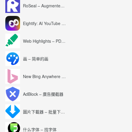
RoSeal – Augmented Roblox Experience
Eightify: AI YouTube Summary with ChatGPT
Web Highlights – PDF & Web Highlighter
画 – 简单的画
New Bing Anywhere (Bing Chat GPT-4)
AdBlock – 廣告攔截器
圖片下載器 – 批量下載圖片
什么字体 – 找字体