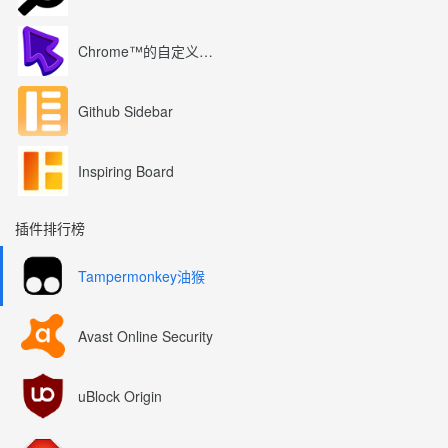
Chrome™的自定义光标
Github Sidebar
Inspiring Board
插件排行榜
Tampermonkey油猴
Avast Online Security
uBlock Origin