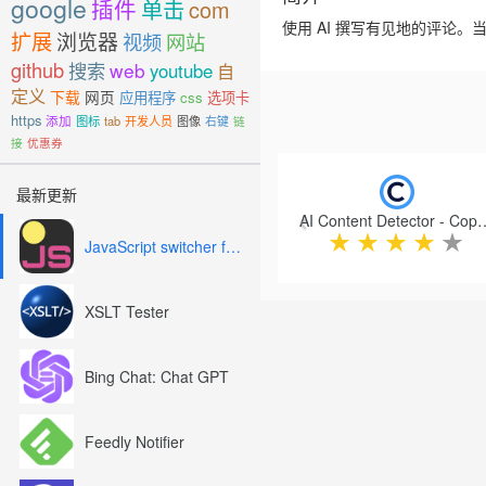
google
插件
单击
com
使用 AI 撰写有见地的评论。
扩展
浏览器
视频
网站
github
搜索
web
youtube
自
定义
下载
网页
应用程序
css
选项卡
https
添加
图标
tab
开发人员
图像
右键
链
接
优惠券
Previous
最新更新
AI Content Detect
★
★
★
★
★
JavaScript switcher for SEO and development
XSLT Tester
Bing Chat: Chat GPT
Feedly Notifier