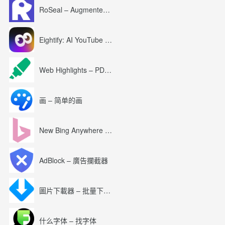
RoSeal – Augmented Roblox Experience
Eightify: AI YouTube Summary with ChatGPT
Web Highlights – PDF & Web Highlighter
画 – 简单的画
New Bing Anywhere (Bing Chat GPT-4)
AdBlock – 廣告攔截器
圖片下載器 – 批量下載圖片
什么字体 – 找字体