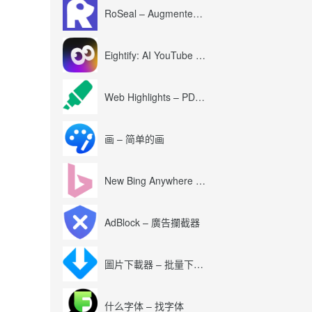
RoSeal – Augmented Roblox Experience
Eightify: AI YouTube Summary with ChatGPT
Web Highlights – PDF & Web Highlighter
画 – 简单的画
New Bing Anywhere (Bing Chat GPT-4)
AdBlock – 廣告攔截器
圖片下載器 – 批量下載圖片
什么字体 – 找字体