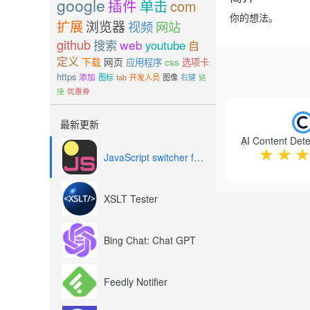
google
插件
单击
com
你的想法。
扩展
浏览器
视频
网站
github
搜索
web
youtube
自
定义
下载
网页
应用程序
css
选项卡
https
添加
图标
tab
开发人员
图像
右键
链
接
优惠券
Previous
最新更新
★
★
★
JavaScript switcher for SEO and development
XSLT Tester
Bing Chat: Chat GPT
Feedly Notifier