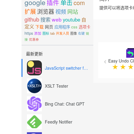
google
插件
单击
com
提供可以将选项卡和
扩展
浏览器
视频
网站
github
搜索
web
youtube
自
定义
下载
网页
应用程序
css
选项卡
https
添加
图标
tab
开发人员
图像
右键
链
接
优惠券
Previous
最新更新
Easy Undo C
★
★
★
JavaScript switcher for SEO and development
XSLT Tester
Bing Chat: Chat GPT
Feedly Notifier