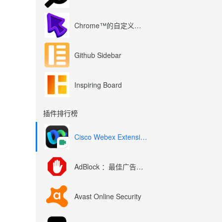
Chrome™的自定义光标
Github Sidebar
Inspiring Board
插件排行榜
Cisco Webex Extension
AdBlock ：最佳广告拦截工具
Avast Online Security