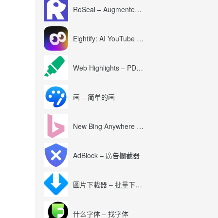
RoSeal – Augmented Roblox Experience
Eightify: AI YouTube Summary with ChatGPT
Web Highlights – PDF & Web Highlighter
画 – 简单的画
New Bing Anywhere (Bing Chat GPT-4)
AdBlock – 廣告攔截器
圖片下載器 – 批量下載圖片
什么字体 – 找字体