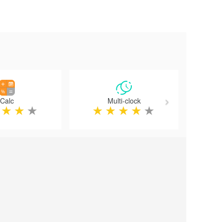
Next
Calc
Multi-clock
★
★
★
★
★
★
★
★