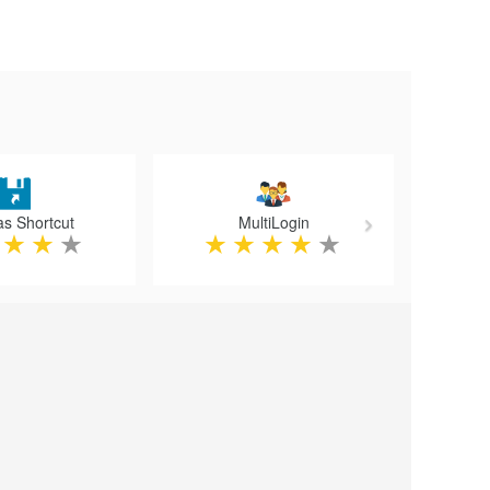
Next
as Shortcut
MultiLogin
★
★
★
★
★
★
★
★