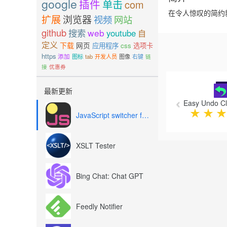
google
插件
单击
com
在令人惊叹的简约
扩展
浏览器
视频
网站
github
搜索
web
youtube
自
定义
下载
网页
应用程序
css
选项卡
https
添加
图标
tab
开发人员
图像
右键
链
接
优惠券
Previous
最新更新
Easy Undo C
★
★
★
JavaScript switcher for SEO and development
XSLT Tester
Bing Chat: Chat GPT
Feedly Notifier