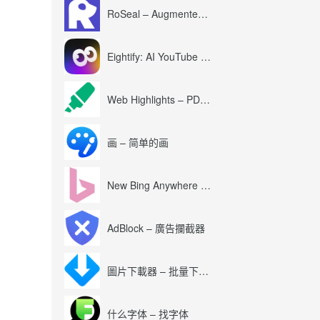
RoSeal – Augmented Roblox Experience
Eightify: AI YouTube Summary with ChatGPT
Web Highlights – PDF & Web Highlighter
画 – 简单的画
New Bing Anywhere (Bing Chat GPT-4)
AdBlock – 廣告攔截器
圖片下載器 – 批量下載圖片
什么字体 – 找字体