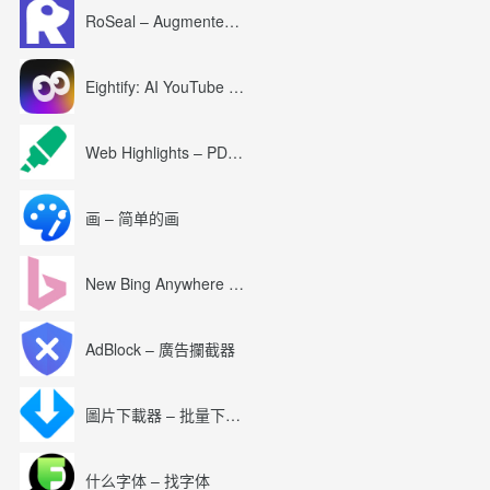
RoSeal – Augmented Roblox Experience
Eightify: AI YouTube Summary with ChatGPT
Web Highlights – PDF & Web Highlighter
画 – 简单的画
New Bing Anywhere (Bing Chat GPT-4)
AdBlock – 廣告攔截器
圖片下載器 – 批量下載圖片
什么字体 – 找字体