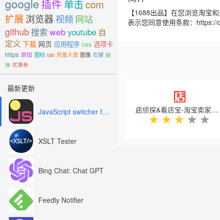
google
插件
单击
com
【1688出品】在您浏览淘宝
扩展
浏览器
视频
网站
表示您同意使用条款：https://club.
github
搜索
web
youtube
自
定义
下载
网页
应用程序
css
选项卡
https
添加
图标
tab
开发人员
图像
右键
链
接
优惠券
Previous
最新更新
店侦探&看店宝-淘宝卖家数据分析工具
JavaScript switcher for SEO and development
★
★
★
★
★
XSLT Tester
Bing Chat: Chat GPT
Feedly Notifier