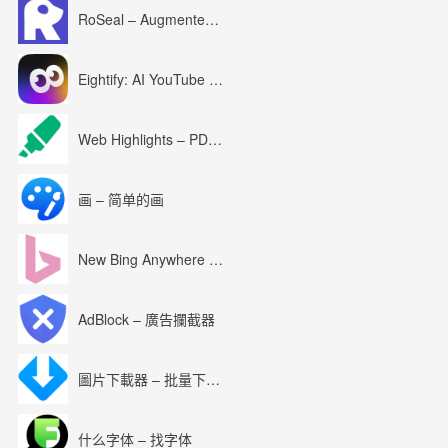
RoSeal – Augmented Roblox Experience
Eightify: AI YouTube Summary with ChatGPT
Web Highlights – PDF & Web Highlighter
画 – 简单的画
New Bing Anywhere (Bing Chat GPT-4)
AdBlock – 廣告攔截器
圖片下載器 – 批量下載圖片
什么字体 – 找字体