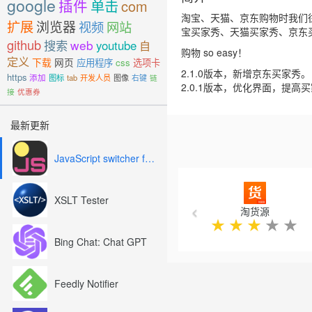
google
插件
单击
com
淘宝、天猫、京东购物时我们
扩展
浏览器
视频
网站
宝买家秀、天猫买家秀、京东
github
搜索
web
youtube
自
购物 so easy！
定义
下载
网页
应用程序
css
选项卡
2.1.0版本，新增京东买家秀。
https
添加
图标
tab
开发人员
图像
右键
链
2.0.1版本，优化界面，提
接
优惠券
最新更新
JavaScript switcher for SEO and development
Previous
XSLT Tester
淘货源
★
★
★
★
★
Bing Chat: Chat GPT
Feedly Notifier