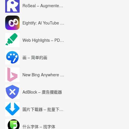
RoSeal – Augmented Roblox Experience
Eightify: AI YouTube Summary with ChatGPT
Web Highlights – PDF & Web Highlighter
画 – 简单的画
New Bing Anywhere (Bing Chat GPT-4)
AdBlock – 廣告攔截器
圖片下載器 – 批量下載圖片
什么字体 – 找字体