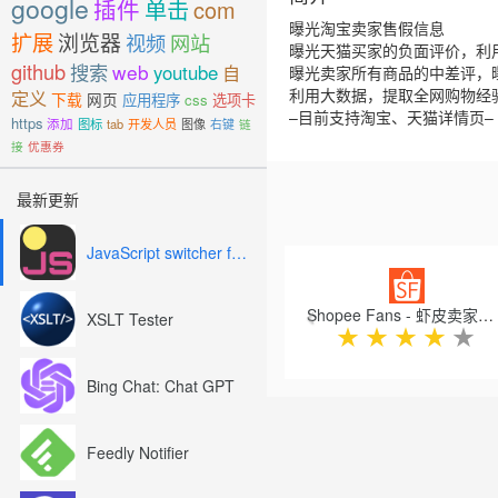
google
插件
单击
com
曝光淘宝卖家售假信息
扩展
浏览器
视频
网站
曝光天猫买家的负面评价，利
github
搜索
web
youtube
自
曝光卖家所有商品的中差评，
利用大数据，提取全网购物经
定义
下载
网页
应用程序
css
选项卡
–目前支持淘宝、天猫详情页–
https
添加
图标
tab
开发人员
图像
右键
链
接
优惠券
最新更新
JavaScript switcher for SEO and development
Previous
Shopee Fans - 虾皮卖家助手
XSLT Tester
★
★
★
★
★
Bing Chat: Chat GPT
Feedly Notifier