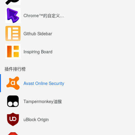
Chrome™的自定义光标
Github Sidebar
Inspiring Board
插件排行榜
Avast Online Security
Tampermonkey油猴
uBlock Origin