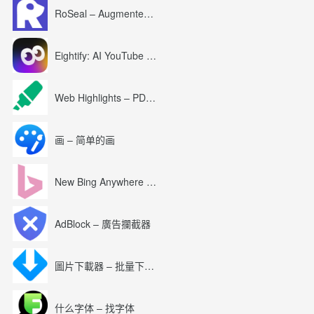
RoSeal – Augmented Roblox Experience
Eightify: AI YouTube Summary with ChatGPT
Web Highlights – PDF & Web Highlighter
画 – 简单的画
New Bing Anywhere (Bing Chat GPT-4)
AdBlock – 廣告攔截器
圖片下載器 – 批量下載圖片
什么字体 – 找字体