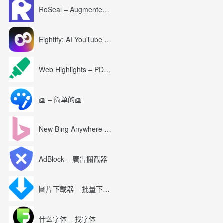
RoSeal – Augmented Roblox Experience
Eightify: AI YouTube Summary with ChatGPT
Web Highlights – PDF & Web Highlighter
画 – 简单的画
New Bing Anywhere (Bing Chat GPT-4)
AdBlock – 廣告攔截器
圖片下載器 – 批量下載圖片
什么字体 – 找字体