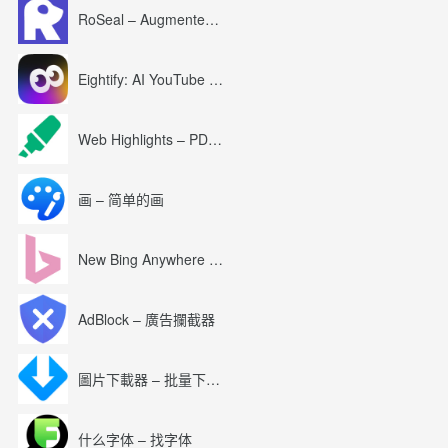
RoSeal – Augmented Roblox Experience
Eightify: AI YouTube Summary with ChatGPT
Web Highlights – PDF & Web Highlighter
画 – 简单的画
New Bing Anywhere (Bing Chat GPT-4)
AdBlock – 廣告攔截器
圖片下載器 – 批量下載圖片
什么字体 – 找字体