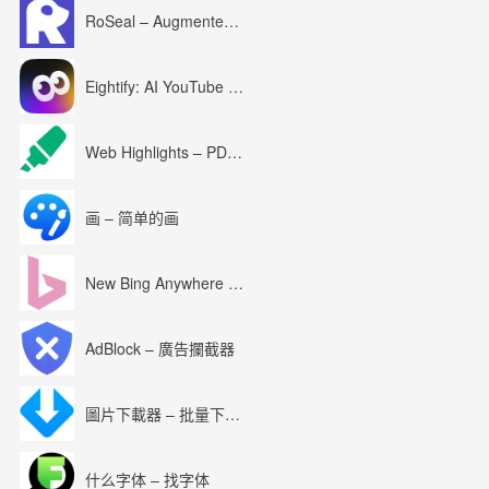
RoSeal – Augmented Roblox Experience
Eightify: AI YouTube Summary with ChatGPT
Web Highlights – PDF & Web Highlighter
画 – 简单的画
New Bing Anywhere (Bing Chat GPT-4)
AdBlock – 廣告攔截器
圖片下載器 – 批量下載圖片
什么字体 – 找字体