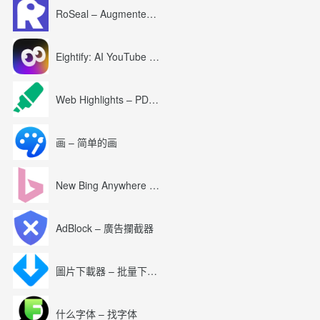
RoSeal – Augmented Roblox Experience
Eightify: AI YouTube Summary with ChatGPT
Web Highlights – PDF & Web Highlighter
画 – 简单的画
New Bing Anywhere (Bing Chat GPT-4)
AdBlock – 廣告攔截器
圖片下載器 – 批量下載圖片
什么字体 – 找字体