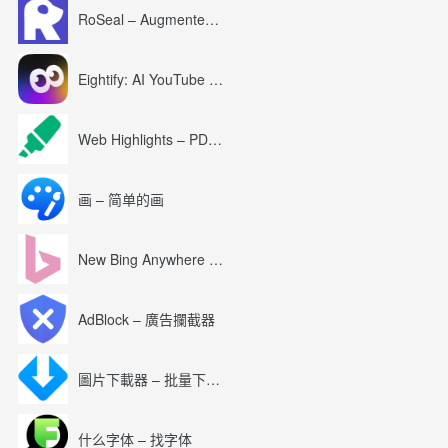
RoSeal – Augmented Roblox Experience
Eightify: AI YouTube Summary with ChatGPT
Web Highlights – PDF & Web Highlighter
画 – 简单的画
New Bing Anywhere (Bing Chat GPT-4)
AdBlock – 廣告攔截器
圖片下載器 – 批量下載圖片
什么字体 – 找字体