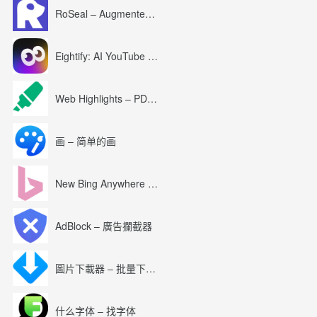
RoSeal – Augmented Roblox Experience
Eightify: AI YouTube Summary with ChatGPT
Web Highlights – PDF & Web Highlighter
画 – 简单的画
New Bing Anywhere (Bing Chat GPT-4)
AdBlock – 廣告攔截器
圖片下載器 – 批量下載圖片
什么字体 – 找字体