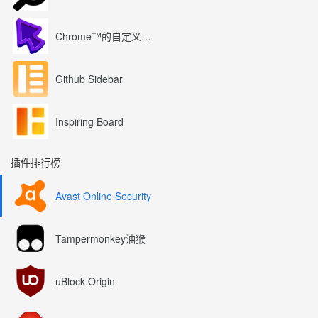
Chrome™的自定义光标
Github Sidebar
Inspiring Board
插件排行榜
Avast Online Security
Tampermonkey油猴
uBlock Origin