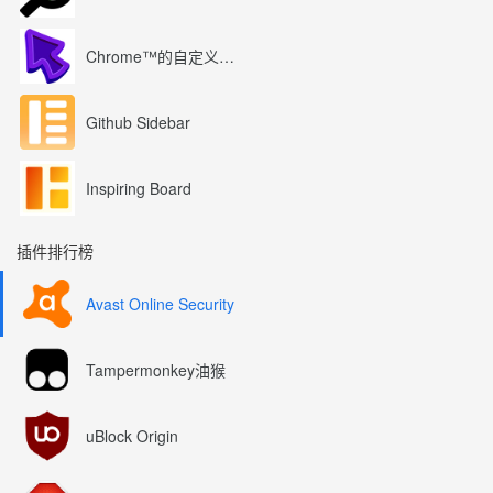
Chrome™的自定义光标
Github Sidebar
Inspiring Board
插件排行榜
Avast Online Security
Tampermonkey油猴
uBlock Origin