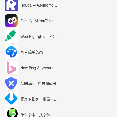
RoSeal – Augmented Roblox Experience
Eightify: AI YouTube Summary with ChatGPT
Web Highlights – PDF & Web Highlighter
画 – 简单的画
New Bing Anywhere (Bing Chat GPT-4)
AdBlock – 廣告攔截器
圖片下載器 – 批量下載圖片
什么字体 – 找字体