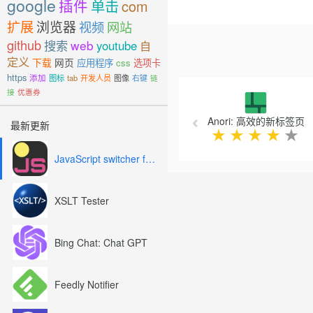
google
插件
单击
com
-在地址栏中添加切换图标（可
-选择始终显示指定尺寸内的图
扩展
浏览器
视频
网站
#######################
github
搜索
web
youtube
自
变更日志：
定义
下载
网页
应用程序
css
选项卡
—————————————
https
添加
图标
tab
开发人员
图像
右键
链
Previous
v0.46.34-2011年8月21日，
接
优惠券
-西班牙文和日文语言环境已更新（
修复了选项”页面中的次要语言环
Anori: 高效的新标签页
最新更新
★
★
★
★
★
v0.46.33-2011年8月10日，
-您现在可以设置图像的透明度
JavaScript switcher for SEO and development
-新增了键盘快捷键（CTRL 
修复了可能的内存泄漏（和间
-对Español语言环境的次要更新
XSLT Tester
更新的咖啡购买者列表：）
v0.46.31-0.46.32-2011
制成的黑名单/白名单更易于阅
Bing Chat: Chat GPT
-添加选项以粗体显示文本
-等宽字体和衬线字体选项
-（以及更新的咖啡购买者列
Feedly Notifier
v0.46.29-v0.46.30-201