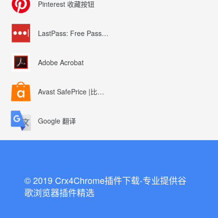
v0.46.2-2011年2月4日，星
Pinterest 收藏按钮
-新年快乐！
新增样式：深棕色-灰白色”
新增了对继承的支持（例如，
LastPass: Free Password Manager
v0.46.1-2010年12月7日，星
-较小的代码更改，考虑到在
Adobe Acrobat
v0.46-2010年12月6日，星期
修复的已报告错误（使用Googl
进行的次要代码更改可能会加
Avast SafePrice |比较、交易、优惠券
v0.45-2010年12月5日，星期
修复的小错误（CSS；已报告的Ba
Google 翻译
-now现在首先隐藏所有元
-我试图更改默认的白色背景
蒙蔽:(）
在选项”页面中添加了更慷慨的
v0.43-v0.44-2010年10月
-v0.43：修复了关闭新标
© 2019 Crx4Chrome插件下载-专业提供谷
-v0.43：添加了使字体类型和
歌浏览器插件精选
-v0.44：使选项”页面更明
—–扩展程序大小现在为47kB
—–请尝试负责任地使用此扩