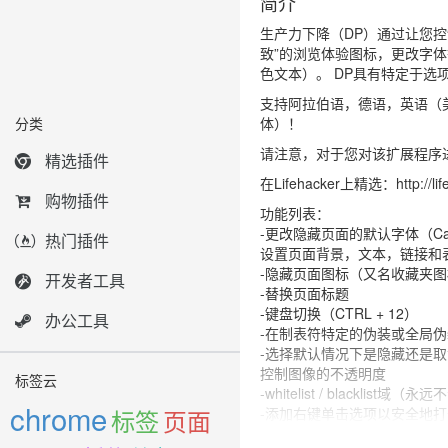
简介
生产力下降（DP）通过让您控
致”的浏览体验图标，更改字
色文本）。 DP具有特定于选
支持阿拉伯语，德语，英语（
分类
体）！
请注意，对于您对该扩展程序
精选插件
在Lifehacker上精选：http://life
购物插件
功能列表：
-更改隐藏页面的默认字体（Calib
热门插件
设置页面背景，文本，链接和
-隐藏页面图标（又名收藏夹
开发者工具
-替换页面标题
-键盘切换（CTRL + 12）
办公工具
-在制表符特定的伪装或全局
-选择默认情况下是隐藏还是
控制图像的不透明度
标签云
-whitelist / blac
chrome
标签
-添加右键单击选项以安全地打
页面
-在以下四种模式之间进行选择