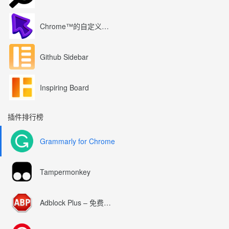
v0.46.10-v0.46.16-201
添加了域白名单/黑名单支持
Chrome™的自定义光标
-隐藏页面收藏夹图标的选项
添加了SFW2模式（仅用于伪装
-改进了右键单击上下文菜单
Github Sidebar
设置默认的文本选择颜色（深
增加了对LastPass的兼容
添加的更新通知
Inspiring Board
v0.46.6-0.46.9-2011年2
校正的部分继承行为（下面的问题
插件排行榜
新增了自定义所有样式颜色的功
-更新为支持深色背景（在页面加
-进一步提高了初始隐身速度
Grammarly for Chrome
代码清理和优化
-支持继承的问题（如果新链
Tampermonkey
v0.46.3-v0.46.5-2011年
-更正了在新标签页中安全打开”行
-提高了初始隐藏速度，以防止内
Adblock Plus – 免费的广告拦截器
-添加选项以显示/隐藏链接下
-设置级别的附加选项：NSF