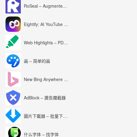
-优化的代码（重构为利用jQu
RoSeal – Augmented Roblox Experience
新增的功能可让伪装更加可靠，
再！））
默认情况下，全新安装的 Enable
Eightify: AI YouTube Summary with ChatGPT
更新的咖啡购买者列表：）
v0.46.27-v0.46.28-201
-添加了全部捕获”代码，以确
Web Highlights – PDF & Web Highlighter
-添加了白色-绿色”颜色预设
-更新了德国语言环境（感谢Chri
-更新的区域设置文件，以便
画 – 简单的画
-在选项”页面上添加了我的
v0.46.21-v0.46.26-201
New Bing Anywhere (Bing Chat GPT-4)
-选项，始终显示指定尺寸（宽
-更新的行为更加合乎逻辑；
-更新的选项页面更加直观（
AdBlock – 廣告攔截器
-将默认字体从Calibri更改为A
v0.46.17-v0.46.20-201
-隐藏页面标题的选项（默认情况
圖片下載器 – 批量下載圖片
-在选项”页面中为颜色选项
新增的启用粘性”选项，您可
新增的显示更新弹出窗口”选
什么字体 – 找字体