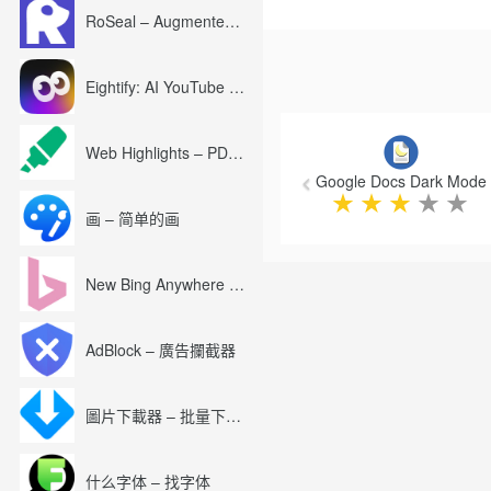
RoSeal – Augmented Roblox Experience
Eightify: AI YouTube Summary with ChatGPT
Previous
Web Highlights – PDF & Web Highlighter
Google Docs Dark Mode
★
★
★
★
★
画 – 简单的画
New Bing Anywhere (Bing Chat GPT-4)
AdBlock – 廣告攔截器
圖片下載器 – 批量下載圖片
什么字体 – 找字体