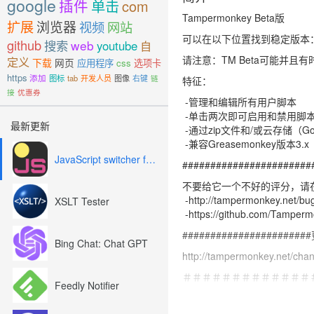
google
插件
单击
com
Tampermonkey Beta版
扩展
浏览器
视频
网站
可以在以下位置找到稳定版本：https://ch
github
搜索
web
youtube
自
请注意：TM Beta可能并且
定义
下载
网页
应用程序
css
选项卡
https
添加
图标
tab
开发人员
图像
右键
链
特征：
接
优惠券
-管理和编辑所有用户脚本
-单击两次即可启用和禁用脚
最新更新
-通过zip文件和/或云存储（Goog
-兼容Greasemonkey版本3.x
JavaScript switcher for SEO and development
########################
不要给它一个不好的评分，请
-http://tampermonkey.net/bu
XSLT Tester
-https://github.com/Tamper
######################
Bing Chat: Chat GPT
http://tampermonkey.net/cha
＃＃＃＃＃＃＃＃＃＃＃＃＃＃
Feedly Notifier
http://tampermonkey.net/faq.