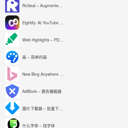
RoSeal – Augmented Roblox Experience
Eightify: AI YouTube Summary with ChatGPT
Web Highlights – PDF & Web Highlighter
画 – 简单的画
New Bing Anywhere (Bing Chat GPT-4)
AdBlock – 廣告攔截器
圖片下載器 – 批量下載圖片
什么字体 – 找字体